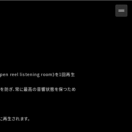
m
en reel listening room》を1回再生
化を防ぎ、常に最高の音響状態を保つため
に再生されます。