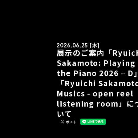
2026.06.25 [木]
展示のご案内「Ryuich
Sakamoto: Playing
the Piano 2026 – D
「Ryuichi Sakamot
Musics - open reel
listening room」に
いて