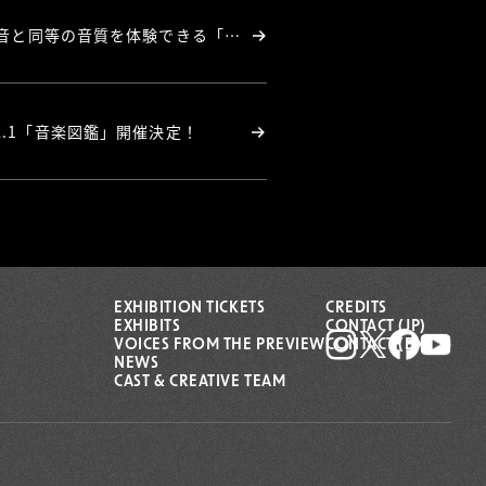
坂本龍一がスタジオで聴いていた音と同等の音質を体験できる「Open Reel Night」第2夜・第3夜開催決定！
t Vol.1「音楽図鑑」開催決定！
EXHIBITION TICKETS
CREDITS
EXHIBITS
CONTACT (JP)
VOICES FROM THE PREVIEW
CONTACT (EN)
NEWS
CAST & CREATIVE TEAM