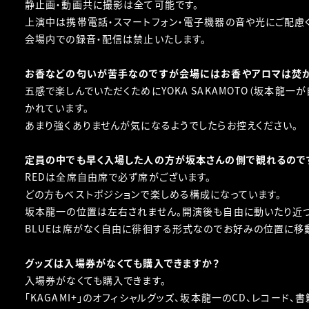
静止画・動画共に撮影は全て可能です。
上演中は携帯電話・スマートフォン・電子機器の音や光にご配慮
会場内での録音・配信は禁止いたします。
お香などの匂いが苦手なのですが会場にはお香やアロマは焚
五感で楽しんでいただくためにYOKA SAKAMOTO（坂本龍
かれています。
あまり強くありませんが気になるようでしたらお控えください。
定員の中でも早く入場した人の方が坂本さんの側で観れるので
REDは全席自由席で必ず席がございます。
どの方もベストポジションで楽しめる構成になっています。
坂本龍一の位置は左右されません。開演後も自由に動いたり近づ
BLUEは席がなく自由に徘徊する形式なのでお好みの位置に移
グッズは入場券がなくても購入できますか？
入場券がなくても購入できます。
「KAGAMI+」のオフィシャルグッズ、坂本龍一のCD、レコード