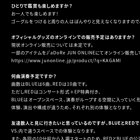
ひとりで鑑賞も楽しめますか？
お一人でも楽しめます！
ゴーグルをつけると周りの人はぼんやりと見えなくなりますので
オフィシャルグッズのオンラインでの販売予定はありますか？
現状オンライン販売については未定です。
一部のアイテムをJ’aDoRe JUN ONLINEにてオンライン販売
https://www.junonline.jp/product/?q=KAGAMI
何曲演奏予定ですか？
曲数はBLUEは6曲、REDは10曲です。
ただしREDはコンサート形式＋EP特典付き、
BLUEはオープンスペース、演奏がループする空間に入っていく
体験、演出や構成が違うため、それぞれ別の体験となります。
友達数人と見に行きたいと思っているのですが、BLUEとRED
VS.内で違うスペースでの体験となります。
また、各回の10分前から入場スタートのため、REDとBLUE